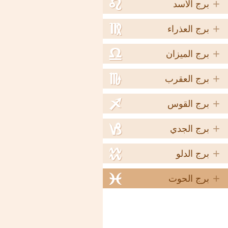
+
e
برج الأسد
+
f
برج العذراء
+
g
برج الميزان
+
h
برج العقرب
+
i
برج القوس
+
j
برج الجدي
+
k
برج الدلو
+
l
برج الحوت