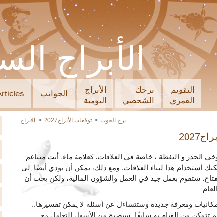
الأبراج الس
التقويم
برجك
الأبراج
الجوانب
Articles
القمري
الشخصي
اليومية
برج الحوت
توقعات الأبراج2027
الأبراج
ج2027
الحوت في 2027 على توخي الحذر و اليقظة ، خاصة في العلاقات. كعلامة ماء، أنت متناغم
 استخدام هذا لبناء العلاقات. ومع ذلك، يمكن أن يؤدي أيضًا إلى
تاح. ستقوم بعمل جيد في العمل والشؤون المالية، ولكن يجب أن
كانيات ومعرفة جديدة وستتساءل عن أسئلة لا يمكن تفسيرها..
 تتمكن من القيام به سابقًا. سيصبح من الأسهل التعامل مع