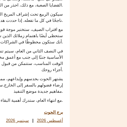
القضايا الصعبة، مع ذلك، احذر من الخلافات في حياتك العاطفية التي قد تحدث خلال هذه الفترة.
سيكون الربيع تحت إشراف المريخ ال
ناجحًا في كل ما تفعله. إذا حددت هدفًا خلال هذه الفترة، فإن تأثير المريخ سيساعدك على تحقيقه.
مع اقتراب الصيف، ستختبر موجة قوي
ستحظى أيضًا باهتمام زملائك الذين 
أنك ستكون محظوظًا في الشراكات، تجنب الثقة المفرطة.
في النصف الثاني من العام، سيتم تن
الأساسية جنبًا إلى جنب مع أعمق مخ
الوقت المناسب، ستتمكن من قبول ا
أجزاء روحك.
يشتهر الحوت بحدسهم وإبداعهم، مما 
إرضاء فضولهم بالسفر إلى الخارج.س
مفاهيم جديدة موضع التنفيذ.
مع انتهاء العام، ستدرك أهمية البقاء صادقًا مع نفسك وتقدر كل إنجازاتك.
برج الحوت
أغسطس 2026
|
سبتمبر 2026