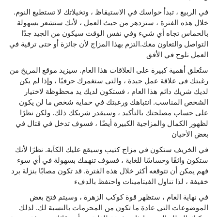
في الربيع ، تبدأ حواسك في الاستيقاظ ، وتخيلاتك لا تستطيع النوم.
خلال هذه الفترة ، ستزدهر من حيث العمل ، لأنك ستشعر بسهولة
بالحماس تجاه أي شيء وفي نفس الوقت سيكون من الجيد جدًا
التواصل والتعاون معك.التزم بهذا المزاج لأن جائزة أو حتى ترقية في
العمل تلوح في الأفق
ستُعلق أهمية كبيرة على العلاقات هذا العام. سيزيد موقع المريخ من
رغبتك في علاقة عمل جيدة ، والتي ستغمرك حرفيًا ، وإذا لم يكن
لديك شريك دائم هذا العام ، فستكون لديك يد محظوظة لاختيار
الشخص المناسب. انتباهك ورغبتك في حماية شخص ما لن يكون
على حساب مصلحتك بالتأكيد ، وسيقدر شريكك ذلك. ولكن نظرًا
لظهور الكمال والمزاجية الكبيرة أيضًا ، فسوف تدخل في قتال في
بعض الأحيان
في الخريف ستكون في مزاج كئيب وسيقع عليك الكآبة. نظرًا لأنك
ستكون واثقًا وحساسًا للغاية ، فسوف تنهمك بسهولة في أي سوء
فهم يمكن أن تتوقعه أكثر خلال هذه الفترة. قد تكون مصابًا بنزلة برد
خفيفة ، لذا تناول الفيتامينات واحتفظ بالدفء
في نهاية العام ، ستظهر قوة كوكب الزهرة ، وسيتم فتح بعض
الموضوعات التي عادة ما تكون من المحرمات بالنسبة لك. لذلك