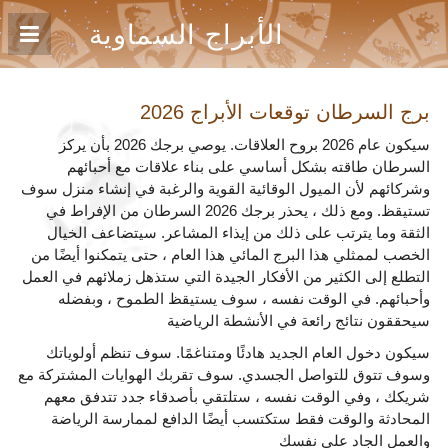
الأبراج السماوية
برج السرطان
توقعات الأبراج 2026
سيكون عام 2026 بروح العلاقات. يوصي برجك 2026 بأن يركز
السرطان طاقته بشكل أساسي على بناء علاقات مع أحبائهم
وشركائهم لأن الميول الوقائية القوية والرغبة في إنشاء منزل سوف
تستيقظ. ومع ذلك ، يحذر برجك 2026 السرطان من الإفراط في
الثقة وما يترتب على ذلك من إيذاء المشاعر. سيتضاعف الخيال
الخصب لممثلي هذا البرج المائي هذا العام ، حتى يتمكنوا أيضًا من
التطلع إلى الكثير من الأفكار الجيدة التي ستذهل زملائهم في العمل
وأحبائهم. في الوقت نفسه ، سوف يستيقظ الطموح ، وبفضله
سيحققون نتائج رائعة في الأنشطة الرياضية
سيكون دخول العام الجديد هادئًا ومتناغمًا. سوف تنظم أولوياتك
وسوف تتوق للتواصل الجسدي. سوف تقربك الهوايات المشتركة مع
شريكك ، وفي الوقت نفسه ، ستلتقي بأصدقاء جدد تتدفق معهم
المحادثة والوقت فقط ستكتسب أيضًا الدافع لممارسة الرياضة
والعمل الجاد على نفسك