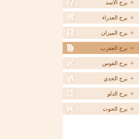
+
e
برج الأسد
+
f
برج العذراء
+
g
برج الميزان
+
h
برج العقرب
+
i
برج القوس
+
j
برج الجدي
+
k
برج الدلو
+
l
برج الحوت