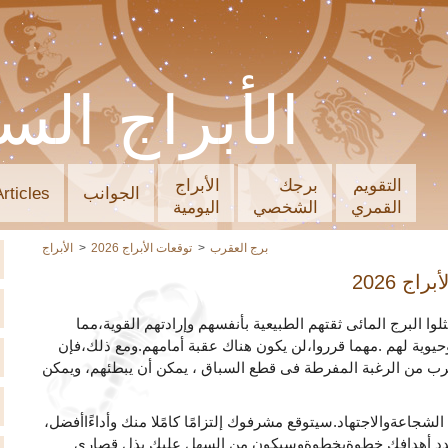
الأبراج الس
التقويم
برجك
الأبراج
الجوانب
Articles
القمري
الشخصي
اليومية
برج العقرب
توقعات الأبراج 2026
الأبراج
اج 2026
20,سيُضاعِف ممثلوا البرج المائى ثقتهم الطبيعية بأنفسهم وإرادتهم القوية،مما
وية لهم .مهما قرروا،لن يكون هناك عقبة أمامهم.ومع ذلك،فإن
يد برج العقرب من الرغبة المفرطة فى قطع السباق ، يمكن أن يبطئهم، ويمكن
الشجاعةوالاجتهاد.سيتوقع مشرفوك إلتزامًا كامًلا منك وأداءًاأفضل،
دد أهدافك خطوةبخطوةوسيكون من السهل عليك بذل قصارى