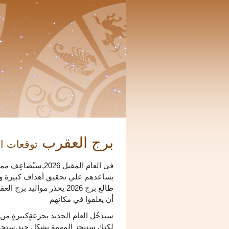
برج العقرب
توقعات الأبر
فى العام المقبل 26
يساعدهم علي تحقيق أهداف كبيرة وحي
طالع برج 2026 يحذر موال
أن يعلقوا في مكانهم
ستدخُل العام الجديد بجرعةٍكبيرةٍ من 
لكنك ستنجز المهمة بشكل جيد.ستح