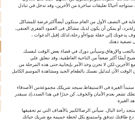
تواجه أحيانًا تعليقات ساخرة من الأخرين، وقد تدخل في تبادل
ية في النصف الأول من العام.ستكون أيضاًأكثرعرضة للمشاكل
زلةبرد، أو يمكن أن يكون لديك مشاكل فى العمود الفقرى العنقى،
 يدعونك إلي حفلة شِواءأو رحلة،لذلك إقبل الدعوات ،
 تصفية ذهنك
بالتعب والإرهاق،وسيأتي دورك في قضاء بعض الوقت لنفسك
بح أيضًا أكثر ضعفاً من الناحية العاطفية، وقد تنغلق علي
 الأخرين،لكن لا تحزن وخذ الأمر بإيجابية.حتى هذه المرحلة من
 الوقت الأن لتدليل نفسك بالطعام الجيد ومشاهدة الموسم الكامل
ستبدأ الغيرة فى الاستيقاظ.سيجد شريكك مجموعةمن الأصدقاء
يجعلك تشعر بعدم الأمان والخوف. كن حذرًا في هذا الصدد،إذ سيقدر
د الغيرة
د راحة البال. سيأتي الرضاالكبير بالأهداف التي تم تحقيقها
 دع طاقتك تتدفق واستمتع بكل لحظة حميمة مع شريك حياتك