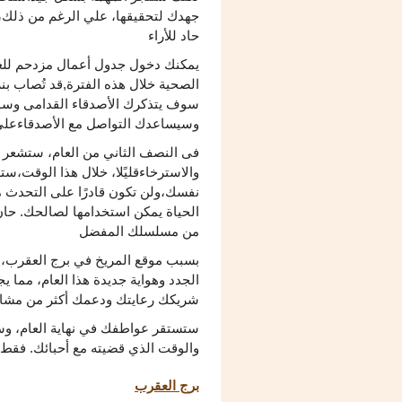
جهدك لتحقيقها، علي الرغم من ذلك، س
حاد للأراء
يمكنك دخول جدول أعمال مزدحم للغا
الصحية خلال هذه الفترة,قد تُصاب بن
سوف يتذكرك الأصدقاء القدامى وسوف
وسيساعدك التواصل مع الأصدقاءعلى
فى النصف الثاني من العام، ستشعر 
والاسترخاءقليًلا، خلال هذا الوقت،ستص
نفسك،ولن تكون قادرًا على التحدث مع
الحياة يمكن استخدامها لصالحك. حان
من مسلسلك المفضل
بسبب موقع المريخ في برج العقرب، 
الجدد وهواية جديدة هذا العام، مما 
شريكك رعايتك ودعمك أكثر من مشاه
ستستقر عواطفك في نهاية العام، وستج
والوقت الذي قضيته مع أحبائك. فقط
برج العقرب