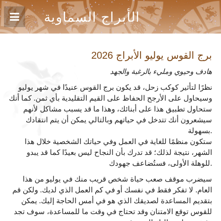
الأبراج السماوية
برج القوس يوليو
الأبراج 2026
هادف وحيوي ومليء بالرغبة والجهد
نظرًا لتأثير كوكب زحل، قد يكون برج القوس عنيدًا في شهر يوليو
وسيحاول على الأرجح الحفاظ على القيم التقليدية بأي ثمن. كما أنك
ستحاول تطبيق هذا على أبنائك، وهذا ما قد يسبب مشاكل لأنهم
سيشعرون أنك تتدخل في حياتهم وبالتالي يمكن أن يتم انتقادك
بسهولة.
ستكون منظمًا للغاية في العمل وفي حياتك الشخصية خلال هذا
الشهر، نتيجة لذلك؛ قد تدرك بأن النجاح ليس بعيدًا كما قد يبدو
للوهلة الأولى، فستُضاعف جهودك.
سيضرب موقف صعب حياة شخص قريب منك في يوليو من هذا
العام. لا تفكر فقط في نفسك أو في كم العمل الذي لديك. ولكن قم
بتقديم المساعدة لصديقك الذي هو في أمس الحاجة إليك. يمكن
للقوس توقع الامتنان وقد تحتاج في وقت ما للمساعدة، سوف تجد