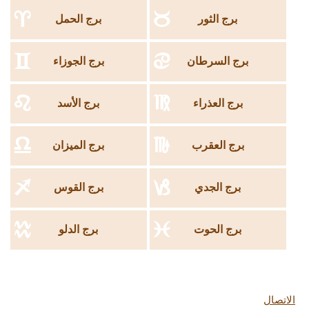
الفترة
a
b
برج الثور
برج الحمل
في منتصف الصيف ، مع تحرك زحل ، ستشعر بثقل التزاماتك. إن
الاضطرار إلى اتخاذ قرارات مهمة أو اتخاذ مهام إضافية سيكون أمرا
c
d
برج السرطان
برج الجوزاء
مرهقا. قد تشعر الابراج الهوائية بالإرهاق والقلق إذا لم تأخذ استراحة.
لذلك ، من الأفضل إبطاء وتخصيص الوقت لنفسك ولعائلتك
يتحول المشتري إلى الوراء في الخريف ، والذي سيكون من الصعب
e
f
برج العذراء
برج الأسد
بشكل خاص على برج الأسد و برج الدلو الذين لن يروا ثمار عملهم
ويمكن أن يصبحوا مكتئبين. لكن هذا التوتر سيساعدهم على تغيير
g
h
حياتهم للأفضل. من ناحية أخرى ، فإن الحظ يفضل الابراج الترابية ،
برج العقرب
برج الميزان
وستفتح أبواب الفرص أمام أعينهم
سيكون للمريخ تأثير في نهاية العام ، ولكن هذه المرة على برج
i
j
برج الجدي
برج القوس
السرطان ، مما يسبب الرغبة في بناء القيم العائلية. إن لطف البرج
وطاقة الكوكب الناري سيؤدي إلى زيادة الحساسية. سوف تقضي
k
l
بعض الوقت مع أحبائك وسيملأ عميقا مشاعر روحك
برج الحوت
برج الدلو
الاتصال