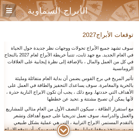
الأبراج السماوية
توقعات الأبراج2027
سوف تشهد جميع الأبراج تحولات ووجهات نظر جديدة حول الحياة
في العام الجديد. مع جهد ثابت، تتنبأ خريطة الأبراج لعام 2027 بالنجاح
في كل من العمل والمال ، بالإضافة إلى نظرة إيجابية على العلاقات
الرومانسية
تأثير المريخ في برج القوس يضمن أن بداية العام متفائلة ومليئة
بالحرية والمغامرة. سوف يساعدك التحفيز والطاقة في العمل على
الأهداف التي حددتها. ومع ذلك ، يجب أن تكون الابراج النارية حذرة ،
لأنها يمكن أن تصبح مشتتة و .تحيد عن خططها
مع استقرار الطاقة ، سيكون النصف الأول من العام مثالي للمشاريع
والعمل والدراسة. سوف تعمل تدريجيا على جميع أهدافك وتشعر
بالتقدم المستمر. الابراج الترابية ، التي هي عملية بشكل طبيعي
وصبور ستتخذ موقفا عمليا ، وفي الوقت نفسه يمكن أن تتوقع الابراج
المائية نتائج ممتازة. إن الثروة والمتعة سيكونان علامة على هذه