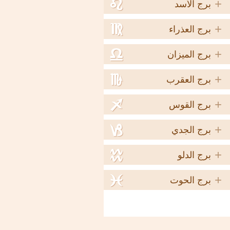
+
e
برج الأسد
+
f
برج العذراء
+
g
برج الميزان
+
h
برج العقرب
+
i
برج القوس
+
j
برج الجدي
+
k
برج الدلو
+
l
برج الحوت