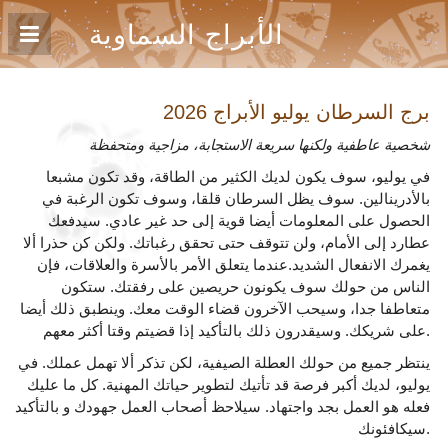
الأبراج السماوية
برج السرطان يوليو
الأبراج 2026
شخصية عاطفية ولكنها سريعة الاستجابة، مزاجية ومتحفظة
في يوليو، سوف يكون لديك الكثير من الطاقة، وقد تكون مشبعا
بالأدرينالين. سوف يظل السرطان قلقا، وسوف تكون الرغبة في
الحصول على المعلومات أيضا قوية إلى حد غير عادي. سيدفعك
عطارد إلى الأمام، ولن تتوقف حتى تحقق رغباتك. ولكن كن حذرا ألا
يغمرك الانفعال الشديد.عندما يتعلق الأمر بالأسرة والعلاقات، فإن
الناس من حولك سوف يكونون حريصين على رفقتك. ستكون
متعاطفا جدا، وسيحب الآخرون قضاء الوقت معك. وينطبق ذلك أيضا
على شريكك. وسيقدرون ذلك بالتأكيد إذا قضيتم وقتا أكثر معهم.
ينتظر جميع من حولك العطلة الصيفية، لكن تذكر ألا تهمل عملك. في
يوليو، لديك أكبر فرصة قد تأتيك لتطوير حياتك المهنية. كل ما عليك
فعله هو العمل بجد واجتهاد. سيلاحظ أصحاب العمل جهودك و بالتأكيد
سيكافئونك.