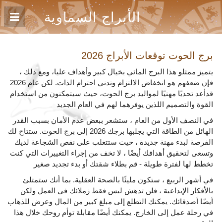
الأبراج السماوية
برج الحوت
توقعات الأبراج 2026
يتميز ممثلو هذا البرج المائي بخيال كبير وأهداف عليا، ومع ذلك ،
فإن ضعفهم هو انخفاض الالتزام وتدني احترام الذات. لكن عام 2026
قدأعد تحديًا مهنيًا لمواليد برج الحوت، حيث سيتمكنون من استخدام
القوة والتصميم اللذين يوفرهما لهم في العام الجديد
في النصف الأول من العام ، ستشعر ببعض عدم الأمان بسبب القدر
الهائل من الطاقة التي يجلبها برجك 2026 إلى برج الحوت. ستتاح لك
الفرصة لبدء مهنة جديدة ، حيث ستتغلب على نقص الشجاعة لديك
وتسعى لتحقيق أهدافك أيضًا ، لا تخف من إجراء التغييرات التي كنت
تخطط لها لفترة طويلة - قم بطلاء شقتك أو بدء تجديد صغير
في أشهر الربيع ، ستكون مليئًا بالصحة العقلية. بما أنك ستمتلئ
بالأفكار الإبداعية ، فلن تدهش ليس فقط زملائك في العمل ولكن
أيضًا أصدقائك. يمكنك التطلع إلى مبلغ كبير من المال وعرض للذهاب
في رحلة عمل إلى الخارج. يمكنك أيضًا مقابلة توأم روحك خلال هذا