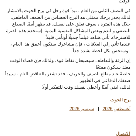
الوقت
في النصف الثاني من العام ، تبدأ قوة زحل في برج الحوت بالانتشار
لذلك يحذر برجك ممثلي هذ البرج الحساس من الضعف العاطفي.
خلال هذه الفترة ، سوف تغلق على نفسك. قد يظهر أيضًا الصداع
النصفي والندم وبعض المشاكل النفسية البدنية. إستخدم هذه الفترة
للاسترخاء. تأني،شاهد فيلماً جميلًا أوتأمل قليلاً
عندما تأتي إلي العلاقات ، فإن مشاعرك ستكون أعمق هذا العام ،
وستحس بكل لحظة بشدة جداً .
إن الرقة والتعاطف سيصبحان نقاط قوة، ولذلك فإن قضاء الوقت
معك سيكون ممتعًا
خاصةً عند مطلع الصيف والخريف ، فقد تشعر بالتناقض التام ، سيبدأ
ضعفك الدفاعي في الظهور
لذلك، ابقي آمنًا وأعطي نفسك وقت للتفكير أولًا
برج الحوت
أغسطس 2026
|
سبتمبر 2026
الاتصال