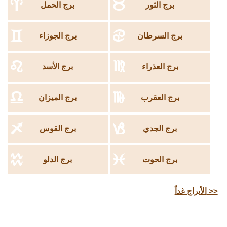
a
b
برج الثور
برج الحمل
c
d
برج السرطان
برج الجوزاء
e
f
برج العذراء
برج الأسد
g
h
برج العقرب
برج الميزان
i
j
برج الجدي
برج القوس
k
l
برج الحوت
برج الدلو
الأبراج غداً >>