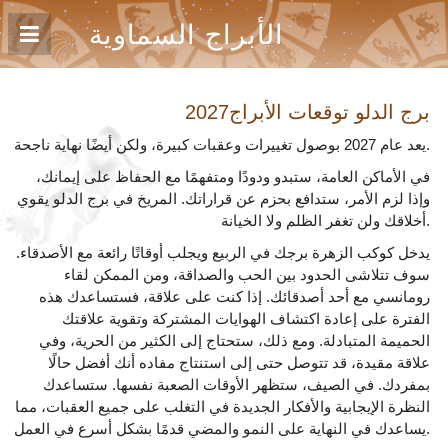
الأبراج السماوية
برج الدلو
توقعات الأبراج2027
يعد عام 2027 بوصول تغييرات وعقبات كبيرة، ولكن أيضًا نهاية ناجحة.
في الأماكن العامة، ستبدو ودودًا ومتفهمًا مع الحفاظ على إيمانك،
وإذا لزم الأمر، ستدافع بحزم عن قراراتك. المريخ في برج الدلو يقوي
أخلاقك ولن تغفر الظلم ولا الخيانة.
يدخل كوكب الزهرة برجك في الربيع ويجلب أوقاتًا رائعة مع الأصدقاء.
سوف تتلاشى الحدود بين الحب والصداقة، ومن الممكن لقاء
رومانسي مع أحد أصدقائك. إذا كنت على علاقة، فستساعدك هذه
الفترة على إعادة اكتشاف الهوايات المشتركة وتقوية علاقتك
الحميمة المتبادلة. ومع ذلك، ستحتاج إلى الكثير من الحرية، وفي
علاقة مقيدة، قد تتوصل حتى إلى استنتاج مفاده أنك أفضل حالًا
بمفردك. في الصيف، ستظهر الأوقات الصعبة نفسها. ستساعدك
النظرة الإيجابية والأفكار الجديدة في التغلب على جميع العقبات، مما
يساعدك في النهاية على النمو والمضي قدمًا بشكل أسرع في العمل.