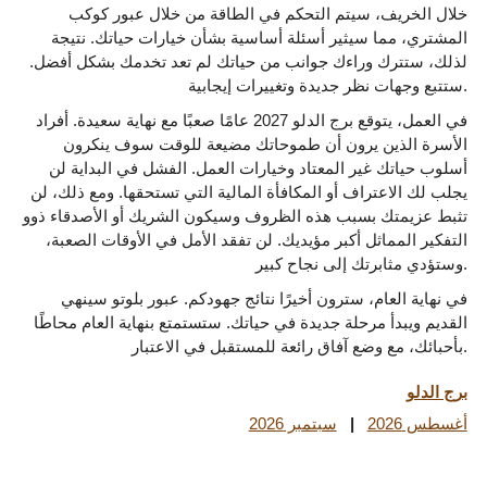
خلال الخريف، سيتم التحكم في الطاقة من خلال عبور كوكب
المشتري، مما سيثير أسئلة أساسية بشأن خيارات حياتك. نتيجة
لذلك، ستترك وراءك جوانب من حياتك لم تعد تخدمك بشكل أفضل.
ستتبع وجهات نظر جديدة وتغييرات إيجابية.
في العمل، يتوقع برج الدلو 2027 عامًا صعبًا مع نهاية سعيدة. أفراد
الأسرة الذين يرون أن طموحاتك مضيعة للوقت سوف ينكرون
أسلوب حياتك غير المعتاد وخيارات العمل. الفشل في البداية لن
يجلب لك الاعتراف أو المكافأة المالية التي تستحقها. ومع ذلك، لن
تثبط عزيمتك بسبب هذه الظروف وسيكون الشريك أو الأصدقاء ذوو
التفكير المماثل أكبر مؤيديك. لن تفقد الأمل في الأوقات الصعبة،
وستؤدي مثابرتك إلى نجاح كبير.
في نهاية العام، سترون أخيرًا نتائج جهودكم. عبور بلوتو سينهي
القديم ويبدأ مرحلة جديدة في حياتك. ستستمتع بنهاية العام محاطًا
بأحبائك، مع وضع آفاق رائعة للمستقبل في الاعتبار.
برج الدلو
أغسطس 2026
|
سبتمبر 2026