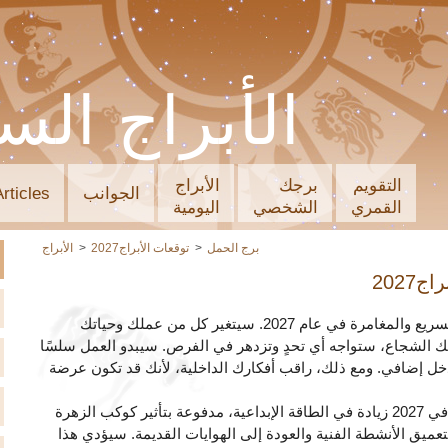
الأبراج الس
التقويم
برجك
الأبراج
الجوانب
Articles
القمري
الشخصي
اليومية
برج الحمل
توقعات الأبراج2027
الأبراج
2027
سيمر برج الحمل بفترة من التطور السريع والمغامرة في عام 2027. سيتغير كل من عملك وحياتك
 الشجاع، ستواجه أي تحدٍ وتزدهر في الفرص. سيبدو العمل سلسًا
ل إضافي. ومع ذلك، راقب أفكارك الداخلية، لأنك قد تكون عرضة
مع حلول الربيع، سيحقق برج الحمل في 2027 زيادة في الطاقة الإبداعية، مدفوعة بتأثير كوكب الزهرة
ق الأنشطة الفنية والعودة إلى الهوايات القديمة. سيؤدي هذا