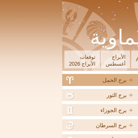
ماوية
الأبراج
توقعات
أغسطس
الأبراج 2026
+
a
برج الحمل
+
b
برج الثور
+
c
برج الجوزاء
+
d
برج السرطان