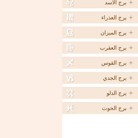
+
e
برج الأسد
+
f
برج العذراء
+
g
برج الميزان
+
h
برج العقرب
+
i
برج القوس
+
j
برج الجدي
+
k
برج الدلو
+
l
برج الحوت