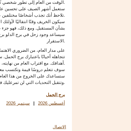
الوقت من العام إلى تطور شخصي كبير.
ستعمل أشهر الصيف على تحسين علاقا
تلاحظ أنك تجذب أشخاصًا مختلفين عنك، مما سيفتح آفاقًا ووجهات نظر جديدة.
سيكون الخريف وقتًا انتقاليًا لأولئك
بشأن المستقبل. ومع ذلك، فهو جزء ط
سيساعد وجود زحل في برج الدلو برج 
الاستقرار.
على مدار العام، من الضروري الاهتما
تتجاهله أحيانًا باعتبارك برج الحمل
أهدافك. مع اقتراب العام من نهايته، ستشعر بالإنجاز والتقدم.
سوف تتعلم دروسًا قيمة وتكتسب معر
ستساعدك على الخروج من هذا العام 
وتتقبل التحديات التي لن تمرعليك في عام 2027، فستحقق النجاح بلا شك.
برج الحمل
أغسطس 2026
|
سبتمبر 2026
الاتصال