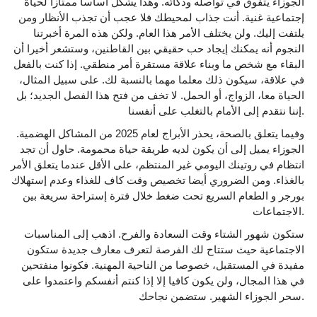
الجوزاء يتفوق في تواصله وذكائه. وهذا يشكل أساسا ممتازا لحياة
إجتماعية غنية. أنت جذاب لمحيطك فلا عجب أن تجذب الأنظار ومن
يلتفت إليك. ولن يختلف الأمر هذا العام. ولكن هذه المرة أخبرتنا
النجوم أنه يمكنك إيجاد حب حقيقي بين القاطنين، وستشعر أخيرا أن
البقاء مع شخص ما وبناء علاقة مستقرة أمر منطقي. إذا كنت بالفعل
في علاقة، سيكون ذلك معلما مهما بالنسبة لك. على سبيل المثال،
الحياة معا، الزواج، أو الحمل. لا تخف من فتح هذا الفصل الجديد؛ بل
إننا نتقدم إلى الأمام بالتغلب على أنفسنا.
وفيما يتعلق بالصحة، يحذر الأبراج لعام 2025 من المشاكل الهضمية.
الجوزاء يميل إلى أن يكون لديه طريقة حياة محمومة. حاول أن تجد
انتظام في روتينك اليومي غير المنتظم، على الأقل عندما يتعلق الأمر
بالغذاء. ومن الضروري أيضا تخصيص وقت كاف للغذاء وعدم إستهلاك
بورجر و الطعام السريع تحت ضغط خلال فترة إستراحة سريعة بين
الاجتماعات.
ستكون شهور الشتاء وقت السعادة والفرح. اذهب إلى المناسبات
الاجتماعية حيث ستتاح لك الفرصة لتعرف معارف جديدة ستكون
مفيدة في المستقبل، خصوصا من الناحية المهنية. فكونوا منفتحين
في هذا المجال، ولن يكون كافيا إلا إذا كنتم أنفسكم واعتمدوا على
سحر الجوزاء الشهير. ستضمن نجاحك.