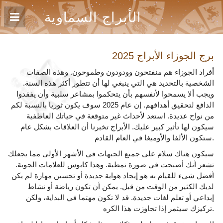
الأبراج السماوية
برج الجوزاء
الأبراج 2025
أفراد الجوزاء هم منفتحون وودودون وطموحون. وهذه الصفات
الشخصية بالتحديد هي التي ينبغي لها أن تتطور أكثر هذه السنة.
ويجب ألا يسمحوا لأنفسهم بأن يتحكموا بمشاعر سلبية وأن يفقدوا
الدافع لتحقيق أهدافهم. إن عام 2025 سوف يكون ثوريا بالنسبة لكم
من نواح عديدة. استعد لأحداث غير متوقعة في حياتك العاطفية
سيكون لها تأثير كبير عليك. الأبراج تخبرنا أن العلاقات بشكل عام
ستكون الألفا والأوميغا في العام القادم.
سيكون هناك سلام على جميع الجبهات في الأشهر الأولى مما يجعلك
تشعر أنك أصبحت في صورة نمطية. وهذا كابوس للعلامات الجوية.
أفضل شيء للقيام به هو إيجاد هواية جديدة أو تحسين مهارة لم يكن
لديك الكثير من الوقت من قبل. يمكن أن تكون رياضة أو نشاط
إبداعي أو تعلم لغات جديدة. قد لا تكون مهتما في البداية، ولكن
تركيزك سيثمر إذا تجاوزت هذا الكره.