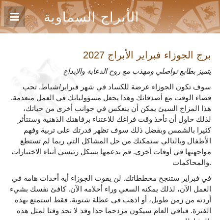
الأبراج السماوية
برج الجوزاء فبراير
الأبراج 2027
يتميز بطابع تواصلي ومهذب مع روح الدعابة والإبداع
سوف تكون الجوزاء عرضة للكساد في شهر فبراير/شباط. تحب
قضاء الوقت مع أصدقائك وهذا يجعل مسؤولياتك في العمل منعدمة.
هذا المزاج السيئ يمكن أن ينعكس في جوانب أخرى من حياتك،
لذلك حاول أن تأخذ وقت فراغك للاعتناء برفاهتك الذهنية وستتأثر
كثيرا بالشمس وبفضل ذلك سوف تظهر قدرتك على تربية وفهم
الأطفال وبالتالي ستمكنك من حل المشاكل التي ربما لم تستطع
مواجهتها في أوقات أخرى. قم بدعمها بشكل رئيسي أثناء الاختبارات
والمحاكمات.
في فبراير ستنجح مخططاتك. لن يفوت الجوزاء أية أحداث هامة في
العمل الآن، لذلك يمكنه السعي وراء أحلامه الآن. كافئ نفسك بشيء
أردته من زمن طويل، أو اذهب في عطلة شتوية. فقط استمتع بهذه
الفترة. فباقي العام سيكون مزدحما جدا وقد لا تجد وقتا لمثل هذه