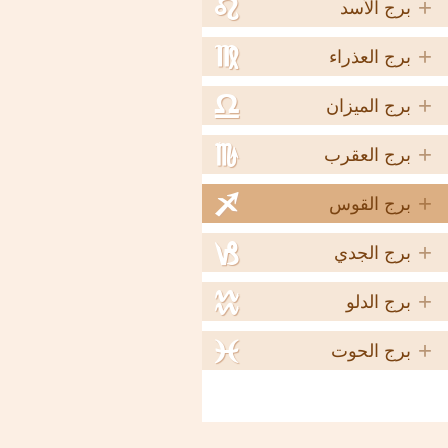
+
e
برج الأسد
+
f
برج العذراء
+
g
برج الميزان
+
h
برج العقرب
+
i
برج القوس
+
j
برج الجدي
+
k
برج الدلو
+
l
برج الحوت