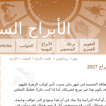
الأبراج الس
التقويم
برجك
الأبراج
الجوانب
Articles
القمري
الشخصي
اليومية
يناير
برج القوس
علامات الأبراج
الجوانب
الأبراج
اج 2027
طاقة الجنسية في شهر يناير بسبب تأثير كوكب الزهرة عليهم.
 يكون هذا غير مريح لشريكك. أما إذا كنت عازبًا، فعليكَ التفكير
 أو أثناء الدراسة ولا شك في أن هذا سيؤدي إلى عواقب وخيمة،
 رؤسائك، الذين قد يستنتجون أنك لا تهتم بعملك وقد يبدأون في