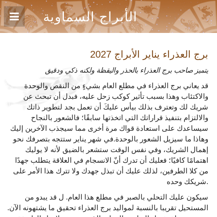
الأبراج السماوية
برج العذراء يناير
الأبراج 2027
يتميز صاحب برج العذراء بالحذر واليقظة ولكنه ذكي ودقيق
قد يعاني برج العذراء في مطلع العام بشيءٍ من النقص والوحدة
والاكتئاب وهذا بسبب تأثير كوكب زحل عليه، فبدل أن تبحث عن
شريك لك وتعترف بذلك بيأس عليكَ أن تعمل بجد لتطوير ذاتك
والالتزام بتنفيذ قراراتك التي اتخذتها سابقًا؛ فالشعور بالنجاح
سيساعدك على استعادة قواك مرة أخرى مما سيجذب الآخرين إليك
وهاذا ما سيزيل الشعور بالوحدة.في شهر يناير ستتجه بتصرفك نحو
إهمال الشريك، وفي نفس الوقت ستشعر بالضيق لأنه لا يوليك
اهتمامًا كافيًا؛ فعليك أن تدرك أنّ الانسجام في العلاقة يتطلب جهدًا
من كلا الطرفين، لذلك عليك أن تبذل جهدك ولا تترك هذا الأمر على
شريكك وحده.
سيكون عليك التحلي بالصبر في مطلع هذا العام. ل قد يبدو من
المستحيل تقريبا بالنسبة لمواليد برج العذراء تحقيق ما يشتهونه الآن.