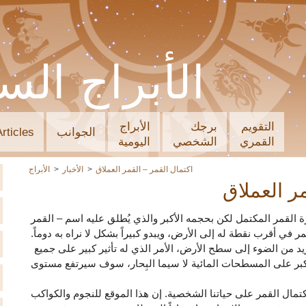
الأبراج الس
التقويم
برجك
الأبراج
الجوانب
Articles
القمري
الشخصي
اليومية
اكتمال القمر – القمر العملاق
الأخبار
الأبراج
ر العملاق
القمر المكتمل لكن بحجمه الأكبر والذي يُطلق عليه اسم – القمر
 في أقرب نقطة له إلى الأرض، ويبدو كبيراً بشكل لا نراه به دوماً.
د من الضوء إلى سطح الأرض، الأمر الذي له تأثير كبير على جميع
أكبر على المسطحات المائية لا سيما البِحار، سوف سيرتفع مستوى
اكتمال القمر على حياتنا الشخصية. إن هذا الموقع للنجوم والكواكب