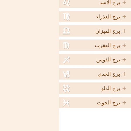
+
e
برج الأسد
+
f
برج العذراء
+
g
برج الميزان
+
h
برج العقرب
+
i
برج القوس
+
j
برج الجدي
+
k
برج الدلو
+
l
برج الحوت