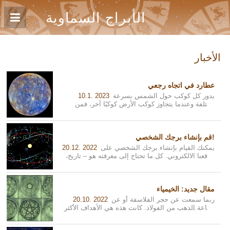
الأبراج السماوية
الأخبار
عطارد في اتجاه رجعي
يدور كل كوكب حول الشمس بسرعة
10.1. 2023
مختلفة وعندما يتجاوز كوكب الأرض كوكبًا آخر، فمن
منظور الأرض يبدو كما لو كان الكوكب يتحرك...
قم بإنشاء برجك الشخصي!
يمكنك القيام بإنشاء برجك الشخصي على
20.12. 2022
موقعنا الالكتروني. كل ما تحتاج إلى معرفته هو – تاريخ،
ووقت، محل ميلادك. ثم قم بإد...
مقال جديد: الخيمياء
ربما سمعت عن حجر الفلاسفة أو عن
20.10. 2022
صناعة الذهب من الفولاذ. كانت هذه هي الأهداف الأكثر
شيوعًا لعلماء الخيمياء في العصور ا...