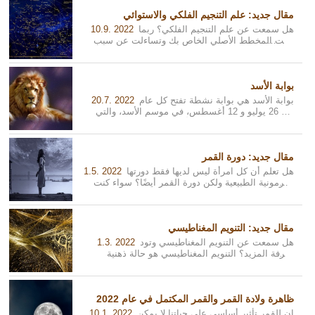
مقال جديد: علم التنجيم الفلكي والاستوائي
هل سمعت عن علم التنجيم الفلكي؟ ربما
10.9. 2022
رأيت المخطط الأصلي الخاص بك وتساءلت عن سبب
عدم ملاءمته لك. حسنًا، ربما حان الوقت ...
بوابة الأسد
بوابة الأسد هي بوابة نشطة تفتح كل عام
20.7. 2022
بين 26 يوليو و 12 أغسطس، في موسم الأسد، والتي
تبلغ ذروتها في الثامن من أغسطس. خ...
مقال جديد: دورة القمر
هل تعلم أن كل امرأة ليس لديها فقط دورتها
1.5. 2022
الهرمونية الطبيعية ولكن دورة القمر أيضًا؟ سواء كنت
امرأة تحاول الحمل أو كنت ...
مقال جديد: التنويم المغناطيسي
هل سمعت عن التنويم المغناطيسي وتود
1.3. 2022
معرفة المزيد؟ التنويم المغناطيسي هو حالة ذهنية
محددة يمكن فهمها بسهولة. لقد وصفناه...
2022 ظاهرة ولادة القمر والقمر المكتمل في عام
إن للقمر تأثير أساسي على حياتنا لا يمكن
10.1. 2022