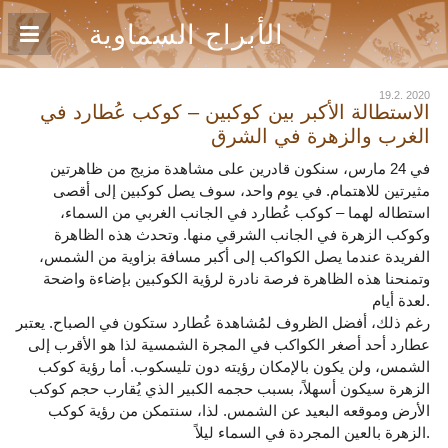
الأبراج السماوية
19.2. 2020
الاستطالة الأكبر بين كوكبين – كوكب عُطارد في
الغرب والزهرة في الشرق
في 24 مارس، سنكون قادرين على مشاهدة مزيج من ظاهرتين
مثيرتين للاهتمام. في يوم واحد، سوف يصل كوكبين إلى أقصى
استطاله لهما – كوكب عُطارد في الجانب الغربي من السماء،
وكوكب الزهرة في الجانب الشرقي منها. وتحدث هذه الظاهرة
الفريدة عندما يصل الكواكب إلى أكبر مسافة بزاوية من الشمس،
وتمنحنا هذه الظاهرة فرصة نادرة لرؤية الكوكبين بإضاءة واضحة
لعدة أيام.
رغم ذلك، أفضل الظروف لمُشاهدة عُطارد ستكون في الصباح. يعتبر
عطارد أحد أصغر الكواكب في المجرة الشمسية لذا هو الأقرب إلى
الشمس، ولن يكون بالإمكان رؤيته دون تليسكوب. أما رؤية كوكب
الزهرة سيكون أسهلاً، بسبب حجمه الكبير الذي يُقارب حجم كوكب
الأرض وموقعه البعيد عن الشمس. لذا، سنتمكن من رؤية كوكب
الزهرة بالعين المجردة في السماء ليلاً.