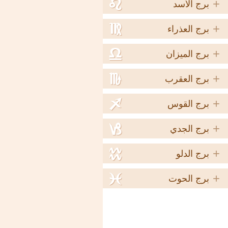
+
e
برج الأسد
+
f
برج العذراء
+
g
برج الميزان
+
h
برج العقرب
+
i
برج القوس
+
j
برج الجدي
+
k
برج الدلو
+
l
برج الحوت