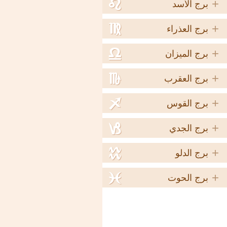
+
e
برج الأسد
+
f
برج العذراء
+
g
برج الميزان
+
h
برج العقرب
+
i
برج القوس
+
j
برج الجدي
+
k
برج الدلو
+
l
برج الحوت