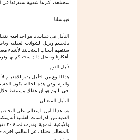
مختلفة، أكثرها شعبية ستقرئها في الفقرات التالية.
فيباسانا
التأمل في فيباسانا هو أحد أقدم تقني
بالجسم ويزيل الشوائب العقلية. وبا
سنتفهم أسباب استجابتنا لأشياء معي
أفكارنا وبفضل ذلك سنتحكم بها ونوجهه في الاتجاه الصحيح.
تأمل النوم
هذا النوع من التأمل مثير للاهتمام 
والنوم. وفي هذه الحالة، يكون الجسم 
في النوم هو أن عقلك مستيقظ خلال هذه التقنية. يمكنك تحقيق ذلك بمساعدة الموسيقى الهادئة.
التأمل المتعالي
يساعد التأمل المتعالي على التخلص م
العديد من الدراسات العلمية أنه ي
المتعالي يختلف عن أساليب أخرى حيث لا ندفع جميع الأفكار من رؤوسنا بل نشاهدها فقط تأتي وتذهب.