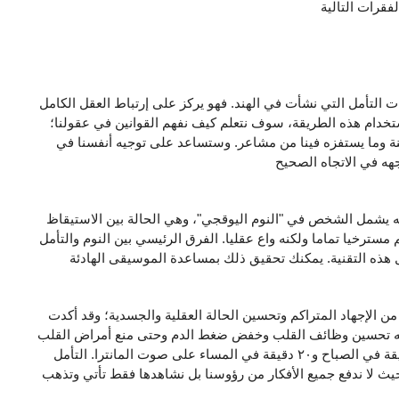
ات التأمل التي نشأت في الهند. فهو يركز على إرتباط العقل الكامل
ستخدام هذه الطريقة، سوف نتعلم كيف نفهم القوانين في عقولنا؛
نة وما يستفزه فينا من مشاعر. وستساعد على توجيه أنفسنا في
لأنه يشمل الشخص في "النوم اليوقجي"، وهي الحالة بين الاستيقاظ
مسترخيا تماما ولكنه واع عقليا. الفرق الرئيسي بين النوم والتأمل
ن الإجهاد المتراكم وتحسين الحالة العقلية والجسدية؛ وقد أكدت
مكنه تحسين وظائف القلب وخفض ضغط الدم وحتى منع أمراض القلب
والأوعية الدموية. وتدرب لمدة ٢٠ دقيقة في الصباح و٢٠ دقيقة في المساء على صوت المانترا. التأمل