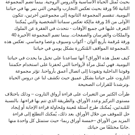
بحيث تُمثل الحياة الأساسية والدروس الروحية. بينما تضم المجموعة
الثانية 56 ورقة بحيث تعكس التجارب والمِحن التي نمر بها في حياتنا
اليومية. تنقسم المجموعة الثانوية إلى مجموعتين آخرتين، تتكون
الأولى من 16 ورقة مالِكة تعكس سماتنا الشخصية والتي يُمكننا
التعرف عليها في جميع الأوقات - نتحدث في الفقرة عن الملوك
والملكات والفرسان والصفحات. بينما تضم المجموعة الأخيرة 40
ورقة مُرقمة بأربع ألوان - أكواب وسيوف وعصا وخماسي. تعكس هذه
المجموعة المواقف المُتكررة بشكل يومي في حياتنا.
كيف تعمل هذه الأوراق؟ أنها تساعدنا على تخيل ما يحدث في حياتنا
اليومية. فهي تُمثل مرآة لأرواحنا التي تُحفزنا على استخدام حكمتنا
وقوتنا الداخلية وتقودنا إلى اتصال أعمق بأرواحنا. تؤثر مجموعة
التاروت على حياتنا بشكل عميق حيث تكشف لنا عن دروس الحياة
وترشدنا للقرارات الصحيحة.
طرأت الكثير من التغيرات على قراءة أرواق التاروت – وذلك باختلاف
مستوى التركيز وعدد الأوراق، والطريقة الذي تتم بها قراءتها. بالنسبة
للمُبدئين، يُمكنك طرح أسئلة مُعينة ومُحاولة قراءة الإجابة أو إيجاد
حل للموقف من خلال الأوراق. بعد ذلك، يُمكنك التطلع إلى قراءة
المزيد من الأوراق –خمسة أوراق ربما- حيث ستمثل كل واحدة منها
جانبًا مختلفًا من حياتك.