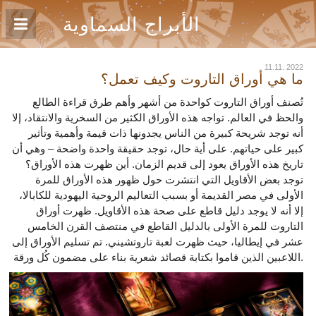
الأبراج السماوية
11.11. 2022
ما هي أوراق التاروت وكيف تعمل؟
تُصنف أوراق التاروت كواحدة من أشهر وأهم طرق قراءة الطالع
والحظ في العالم. تواجه هذه الأوراق الكثير من السخرية والانتقاد، إلا
أنه توجد شريحة كبيرة من الناس يجدونها ذات قيمة وأهمية وتأثير
كبير على حياتهم. على أية حال، توجد حقيقة واحدة واضحة – وهي أن
تاريخ هذه الأوراق يعود إلى قديم الزمان. أين ظهرت هذه الأوراق؟
توجد بعض الأقاويل التي انتشرت حول ظهور هذه الأوراق للمرة
الأولى في مصر القديمة أو بسبب التعاليم الروحية اليهودية للكابالا،
إلا أنه لا يوجد دليل قاطع على صحة هذه الأقاويل. ظهرت أوراق
التاروت للمرة الأولى بالدليل القاطع في منتصف القرن الخامس
عشر في إيطاليا، حيث ظهرت لعبة تاروتشيني. تم تسليم الأوراق إلى
اللاعبين الذين قاموا بكتابة قصائد شعرية بناء على مضمون كُل ورقة.