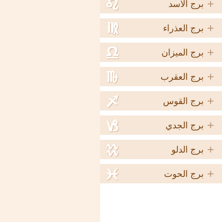
+
e
برج الأسد
+
f
برج العذراء
+
g
برج الميزان
+
h
برج العقرب
+
i
برج القوس
+
j
برج الجدي
+
k
برج الدلو
+
l
برج الحوت