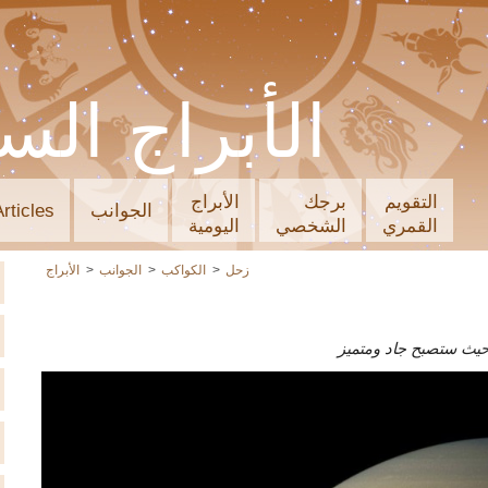
الأبراج الس
التقويم
برجك
الأبراج
الجوانب
Articles
القمري
الشخصي
اليومية
زحل
الكواكب
الجوانب
الأبراج
 حيث ستصبح جاد ومتميز