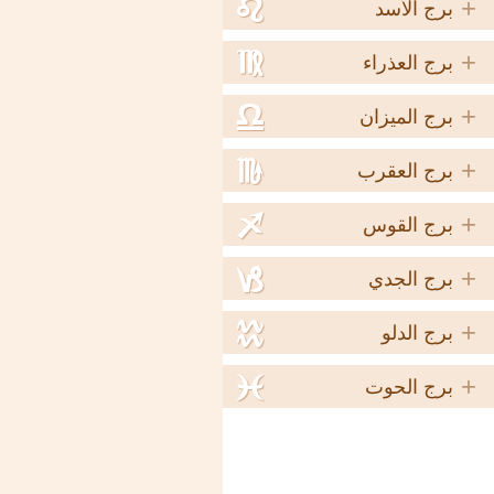
+
e
برج الأسد
+
f
برج العذراء
+
g
برج الميزان
+
h
برج العقرب
+
i
برج القوس
+
j
برج الجدي
+
k
برج الدلو
+
l
برج الحوت