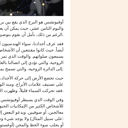
أوفيوتشس هو البرج الذي يقع بين بر
واليوم الثامن عشر، حيث يمكن أن ي
الرغم من ذلك، نأمل أن نقوم بتوضيح الأمر بأكبر قدر ممكن.
فقد عرف أجدادنا، سواء الهندسيون أو
أيضاً. حيث كانوا مقتنعين أن الأشخا
يسمعون صلواتهم. والوقت الذي تمر 
الروحية. والتي تؤدي إلى اتصالنا بالع
إلى الدائرة الروحية، والتي تسمح بمرور حر إلى طريق جديد للتنمية، بدلاً من الذهاب إلى الدوائر المغلقة.
حيث تخضع الأرض إلى حركة الأجداد، و
على تصنيف علامات الأبراج. ومنذ الوق
فقد تحركت السماء قليلاً، وظهرت العلامة الجديدة.
وفي الوقت الذي يسيطر أوفيوتشس ع
للأشخاص الكثير من الإمكانيات الحيو
معالجين، أو صوفيين. ويدعو البعض إ
ولا يوجد شيء وسط. 