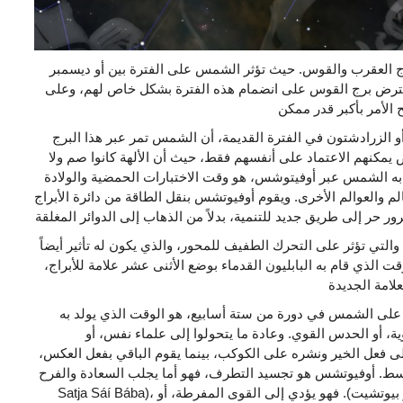
ج العقرب والقوس. حيث تؤثر الشمس على الفترة بين أو ديسمبر
عترض برج القوس على انضمام هذه الفترة بشكل خاص لهم، وعلى
 الزرادشتون في الفترة القديمة، أن الشمس تمر عبر هذا البرج
ص يمكنهم الاعتماد على أنفسهم فقط، حيث أن الألهة كانوا صم ولا
به الشمس عبر أوفيتوشس، هو وقت الاختبارات الحمضية والولادة
الم والعوالم الأخرى. ويقوم أوفيوتشس بنقل الطاقة من دائرة الأبراج
التي تؤثر على التحرك الطفيف للمحور، والذي يكون له تأثير أيضاً
ت الذي قام به البابليون القدماء بوضع الأثنى عشر علامة للأبراج،
لى الشمس في دورة من ستة أسابيع، هو الوقت الذي يولد به
ية، أو الحدس القوي. وعادة ما يتحولوا إلى علماء نفس، أو
لى فعل الخير ونشره على الكوكب، بينما يقوم الباقي بفعل العكس،
أوفيوتشس هو تجسيد التطرف، فهو أما يجلب السعادة والفرح (على سبيل المثال:
Satja Sáí Bába)، أو يجلب سوء الحظ والمحن (أوغستو بيوتشيت). فهو يؤدي إلى القوى المفرطة، أو