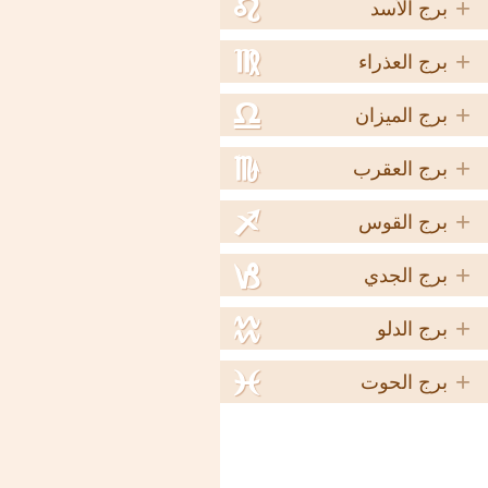
+
e
برج الأسد
+
f
برج العذراء
+
g
برج الميزان
+
h
برج العقرب
+
i
برج القوس
+
j
برج الجدي
+
k
برج الدلو
+
l
برج الحوت