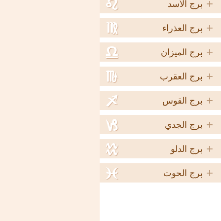
+
e
برج الأسد
+
f
برج العذراء
+
g
برج الميزان
+
h
برج العقرب
+
i
برج القوس
+
j
برج الجدي
+
k
برج الدلو
+
l
برج الحوت