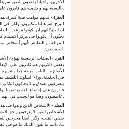
الآخرين، وأحيانا يفقدون الصبر سريعا
بالنسبة لهم و بفضله هم قادرون على نسيان العالم بأكمله.
العنزة
- لديهم مواهب فنية كبيرة. هذا
البرج. هم غالبا متكبرون، ولكن في
أبدا. بإمكانهم أن يكونوا مزعجين للغاي
يحبّون أن يكونوا في مركز الاهتمام ك
المواقف و التظاهر بأنهم أشخاص متوا
الحقيقيون.
القرد
- الصفات الرئيسية لهؤلاء الأش
بفضل ذاكرتهم هم قادرون على الإبقا
الأنواع من الناس مرحة جدا وشريرة. إن
في الحقيقة. وراء السلوك اللطيف يمكن
يتصرفون بصدق و لا يخافون الكذب م
قادرون على إخضاع الجميع تقريبا بو
عاطفيون، وهذا هو السبب في أنهم يقعون في الحب بسرعة، ولكنه سرعان ما يبرد أيضا.
الديك
- الأشخاص الذين ولدوا في هذا
الأشخاص الذين لا يعرفونهم حق المعر
طيبي القلب، ولكن أيضا محرجين للغاي
ما. دائما ما يقول الديك ما هو في ع