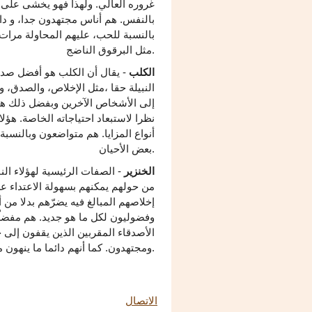
غروره العالي. ولهذا فهو يخشى على 
بالنفس. هم أناس مجتهدون جدا، و دائ
بالنسبة للحب، عليهم المحاولة مرات
مثل البرقوق الناضج.
الكلب
- يقال أن الكلب هو أفضل صدي
النبيلة حقا ،مثل الإخلاص، والصدق، و
إلى الأشخاص الآخرين وبفضل ذلك هو 
نظرا لاستبعاد احتياجاته الخاصة. هؤل
أنواع المزايا. هم متواضعون وبالنسب
بعض الأحيان.
الخنزير
- الصفات الرئيسية لهؤلاء ال
من حولهم يمكنهم بسهولة الاعتداء ع
إخلاصهم المبالغ فيه يضرّهم بدلا من 
وفضوليون لكل ما هو جديد. هم مفضل
الأصدقاء المقربين الذين يقفون إلى 
ومجتهدون. كما أنهم دائما ما ينهون ما قد بدؤوه.
الاتصال