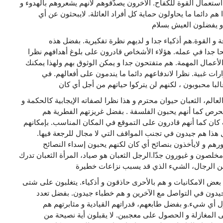
ستعمال القوة للكفاح. الآخرون يصدّقوهم لأنهم يشعروهم بالهدوء و
ا هم دائما ما يحاولون حماية كل أفراد العائلة. لايبحثون عن أي
قة و القوة.هم أذكياء جدا و لديهم نظرة تفكيرية. بفضل هذه
حا جدا في عمله. هؤلاء الأشخاص قادرون على بلوغ أهدافهم نظرا
لأعمال المهمة. هم متفتحون جدا و يمكن الوثوق بهم ولهذا يمكنك
ات غبية. نظرا لاندفاعهم دائما ما يندمون على أفعالهم. في
الم، الثعبان حيوان محترم و هذا نظرا لصفاته الإيجابية كالحكمة و
 الحرص كما أنهم يحبون الفلسفة . بفضل غريزتهم الفطرية هم
ان كما أنهم قادرون على التموقع في المكان المناسب. بإمكانهم
 هذا هم جيدون في تجنب المواقف التي لا مجال للرجعة فيها.
م و لايأخذون بنصائح أي كان لكنهم يحبون إسداء النصائح
لصون و غيورون جدّا.الرجل الثعبان هو صياد، المرأة الثعبان تدرك
بعض الامكانيات و هم بالأحرى حاذقون و أذكياء. يتغلبون على شتى
يدون في التواصل مع الآخرين و هم خطباء جيدون. بفضل تعدد
ل أي شيء.و بفضل طابعهم، قدراتهم القيادية و مثابرتهم هم
 المغازلة و الحصول على معجبين. لا يقبلون أية نصيحة من