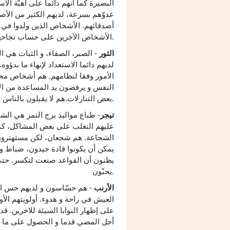
البصيرة كما أنهم دائما على أهبّة ال
عدوّهم بسرعة، لديهم الكثير من الأصد
أصدقائهم. الأشخاص الذين ولدوا في ب
الأشخاص الآخرين على حساب نجاحهم. وإذا لم تسر الأمورعلى ما يرام يلجؤون للعصبية والعض.
الثور
- الصبر، الصفاء، و الثبات هي ال
لديهم دائما الاستعداد لإنهاء ما بدؤو
الأمور وفقا لنظامهم. هم أشخاص مح
النفس و يرفضون يد المساعدة من الآ
بعض التنازلات.هم لا يقبلون بالناس الضعفاء و لا يميلون إلى التسامح.
تيجر
- طباع مواليد برج النمر هي الشج
عليهم التغلب على بعض المشاكل، كما
الشجاعة. هم شجعان، لكن مستهترون، و
يمكن أن يكونوا قادة جيدون، ضباط و م
يظنون أن القواعد صنعت لتكسر. حتى وإ
يحبّون.
الأرنب
- هم حسّاسون و لديهم حس الب
العيش في راحة و هدوء. أولويتهم الأ
على إظهار النوابا السيئة للاخرين. 
أجل المضي قدما و الحصول على ما ي