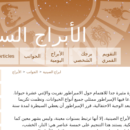
الأبراج الس
التقويم
برجك
الأبراج
الجوانب
Articles
القمري
الشخصي
اليومية
ابراج الصينية
الجوانب
الأبراج
 مثيرة جدا للاهتمام حول الامبراطور نفريت والإثني عشرة حيوانا.
 فيها الإمبراطور ممثلي جميع أنواع الحيوانات. ونظمت تكريما
بعد الوجبة الاحتفالية، قرر الإمبراطور أن يعطي السيطرة لمدة سنة
لأبراج الصينية، إلا أنها ترتبط بسنوات معينة، وليس بشهر معين كما
كية. يستند هذا التنجيم على خمسة عناصر هي: النار، الخشب،