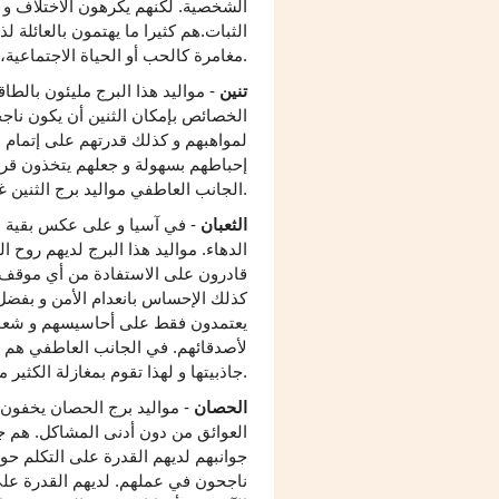
الشخصية. لكنهم يكرهون الاختلاف و ا
الثبات.هم كثيرا ما يهتمون بالعائلة لذ
مغامرة كالحب أو الحياة الاجتماعية،و يفضلون العيش بسلام.
تنين
- مواليد هذا البرج مليئون بالطا
الخصائص بإمكان الثنين أن يكون ناج
لمواهبهم و كذلك قدرتهم على إتمام ا
إحباطهم بسهولة و جعلهم يتخذون قرار
الجانب العاطفي مواليد برج الثنين غالبا محبوبون ، لكنهم لن يتركوا حياتهم من أجل أي كان.
الثعبان
- في آسيا و على عكس بقية الع
الدهاء. مواليد هذا البرج لديهم روح
قادرون على الاستفادة من أي موقف ك
كذلك الإحساس بانعدام الأمن و بفضل
يعتمدون فقط على أحاسيسهم و شعوره
لأصدقائهم. في الجانب العاطفي هم مخ
جاذبيتها و لهذا تقوم بمغازلة الكثير من الرجال، الشيء الذي قد يسبب نزاعات خطيرة.
الحصان
- مواليد برج الحصان يخفون 
العوائق من دون أدنى المشاكل. هم ج
جوانبهم لديهم القدرة على التكلم حو
ناجحون في عملهم. لديهم القدرة على