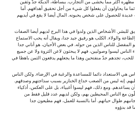
مظهره أكثر مما يخشى من التجارب. ببساطة، الديكة جدّ وثقين
ما ما يحاولون أن يفعلوا كل شيء من أجل تحقيق أهدافهم. أما
 عديدة للحصول على شخص يحبونه. المال أيضا لا يقع في أيديهم
ق للبشر. الأشخاص الذين ولدوا في هذا البرج لديهم أيضا الصفات
الطاعة والولاء. الكلب هو رفيق جيد جدا، ويقال أنه يحب الاستماع
المفضل للناس الذين من حوله. في بعض الأحيان، هو أناني جدا
اء الناس ليسوا وصوليين، فهم لا يبحثون لاعن الثروة ولا عن جميع
ة للحب، تجدهم جدّ منفتحين وهذا ما يجعلهم يدفعون الثمن باهظا في
ناس هي الاستعداد دائما للمساعدة والرغبة في الإرضاء. ولكن الناس
ليهم. إنه ليس من الصعب خداع الخنازير بسبب سذاجتهم وصدقهم.
أن يساعدهم. ومع ذلك، فهم ليسوا أغبياء، بل على العكس، أذكياء
ّون مع الناس المحيطين بهم، ولكن لديهم عدد قليل فقط من
جانبهم طوال حياتهم. أما بالنسبة للعمل، فهم مطيعون جدا