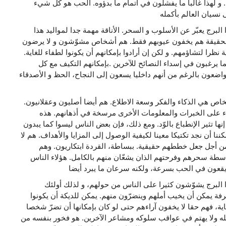
. و لهذا غالبا ما يفشلون في اتمام ما بدؤوه. الحب هو كل شيء
 البرج يعبّر عن الأسلوب و السحر. الأناقة مهمة جدا لمواليد هذا
 الحقيقة هم يخفون عيوبهم فقط. هم أشخاص مشوّشون و لا يرضون
ة نظرا لتشاؤمهم. و لكن إن أرادوا بإمكانهم أن يكونوا لطفاء للغاية.
ما يرغبون في إسداء النصائح للآخرين .بإمكانهم التكيف مع كل
ضعون بالرغم من أنهم داخليا يسعون إلى النجاح، الحظ و الأصدقاء
خاص هي الذكاء والفكر وسعة الاطلاع. هم أيضا أصليون وعقلانيون.
ء على الخبرات والمعلومات الأخرى مرسخة في أذهانهم. هذه
ها تثير الإنطباع بالوّد. ومع ذلك، فإن بعض الناس ليسوا كما يبدون
نا أن نجد تكتيكا معينا لكيفية الوصول إلى المزايا والأهداف. هم لا
ن أجل جعل خططهم حقيقية. ببساطة، القردة ابتكاريون. وهم
اسطة سحرهم وفرحتهم الذان يشعّان منهم بالكامل. هؤلاء الناس
 البرج يشوّشون كثيرا على الناس من حولهم، و لذلك أولئك
فة يمكن أن يخيب أملهم وينضرّون منهم. يمكن للديكة أن يكونوا
ة، فهم حقا لا يخفون آراءهم حتى لو كان بإمكانها أن تضرّ شخصا
قله ولا يهتم في عواقب سلوكه ومشاعر الآخرين. هو فخور بنفسه من