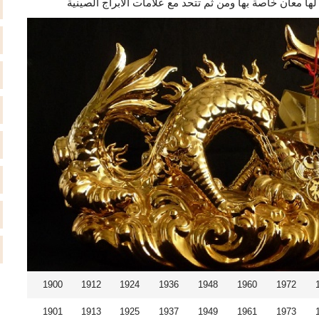
1900
1912
1924
1936
1948
1960
1972
1901
1913
1925
1937
1949
1961
1973