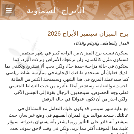
الأبراج السماوية
برج الميزان سبتمبر
الأبراج 2026
العدل والتعاطف والوئام والذكاء
سيكون نصيب برج الميزان من الراحة كبير في شهر سبتمبر.
فستكون متّزن كالكمان، ولن تزعجك الأمراض ونزلات البرد، كما
ستكون في حالة مزاجية جيدة جدًا، ولكن يجب ألا تستريح وتكتفي بما
لديك فعليكَ أن تستخدم طاقتك الإيجابية في ممارسة نشاط رياضي.
كما سيدعمك المريخ في هذا الشهر، وسيمنحك الكثير من الطاقة
الجسدية والعقلية، وستشعر أيضًا بتأثيره من حيث النشاط الجنسي.
فعلى وجه الخصوص، سينجذبون الرجال بقوة إلى الجنس الآخر.
ولكن احذر من أن تكون عدوانيًا في حالة الرفض.
مع بداية شهر سبتمبر قد يكون عليك التعامل مع المشاكل في
عائلتك. سيجد مواليد برج الميزان أنفسهم في وضع غير سار، حيث
سيشعر أنه قادر على التأثير وربما يشعر بأنه يستهان بقدراته. سيؤثر
عليك هذا الموقف أكثر مما تريد، ولكن في وقت لاحق سوف تحدد