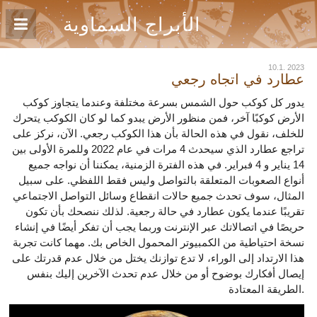
الأبراج السماوية
10.1. 2023
عطارد في اتجاه رجعي
يدور كل كوكب حول الشمس بسرعة مختلفة وعندما يتجاوز كوكب
الأرض كوكبًا آخر، فمن منظور الأرض يبدو كما لو كان الكوكب يتحرك
للخلف، نقول في هذه الحالة بأن هذا الكوكب رجعي. الآن، نركز على
تراجع عطارد الذي سيحدث 4 مرات في عام 2022 وللمرة الأولى بين
14 يناير و 4 فبراير. في هذه الفترة الزمنية، يمكننا أن نواجه جميع
أنواع الصعوبات المتعلقة بالتواصل وليس فقط اللفظي. على سبيل
المثال، سوف تحدث جميع حالات انقطاع وسائل التواصل الاجتماعي
تقريبًا عندما يكون عطارد في حالة رجعية. لذلك ننصحك بأن تكون
حريصًا في اتصالاتك عبر الإنترنت وربما يجب أن تفكر أيضًا في إنشاء
نسخة احتياطية من الكمبيوتر المحمول الخاص بك. مهما كانت تجربة
هذا الارتداد إلى الوراء، لا تدع توازنك يختل من خلال عدم قدرتك على
إيصال أفكارك بوضوح أو من خلال عدم تحدث الآخرين إليك بنفس
الطريقة المعتادة.