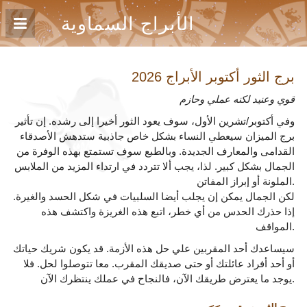
الأبراج السماوية
برج الثور أكتوبر
الأبراج 2026
قوي وعنيد لكنه عملي وحازم
وفي أكتوبر/تشرين الأول، سوف يعود الثور أخيرا إلى رشده. إن تأثير
برج الميزان سيعطي النساء بشكل خاص جاذبية ستدهش الأصدقاء
القدامى والمعارف الجديدة. وبالطبع سوف تستمتع بهذه الوفرة من
الجمال بشكل كبير. لذا، يجب ألا تتردد في ارتداء المزيد من الملابس
الملونة أو إبراز المفاتن.
لكن الجمال يمكن إن يجلب أيضا السلبيات في شكل الحسد والغيرة.
إذا حذرك الحدس من أي خطر، اتبع هذه الغريزة واكتشف هذه
المواقف.
سيساعدك أحد المقربين علي حل هذه الأزمة. قد يكون شريك حياتك
أو أحد أفراد عائلتك أو حتى صديقك المقرب. معا تتوصلوا لحل. فلا
يوجد ما يعترض طريقك الآن، فالنجاح في عملك ينتظرك الآن.