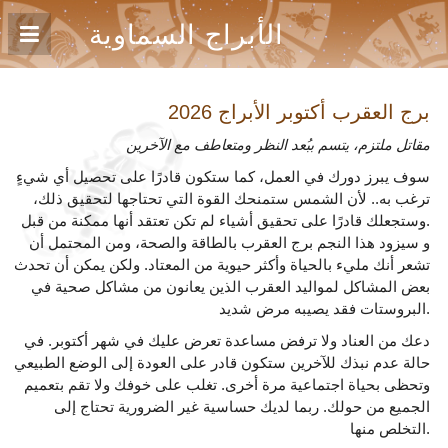
الأبراج السماوية
برج العقرب أكتوبر
الأبراج 2026
مقاتل ملتزم، يتسم ببُعد النظر ومتعاطف مع الآخرين
سوف يبرز دورك في العمل، كما ستكون قادرًا على تحصيل أي شيءٍ
ترغب به.. لأن الشمس ستمنحك القوة التي تحتاجها لتحقيق ذلك،
وستجعلك قادرًا على تحقيق أشياء لم تكن تعتقد أنها ممكنة من قبل.
و سيزود هذا النجم برج العقرب بالطاقة والصحة، ومن المحتمل أن
تشعر أنك مليء بالحياة وأكثر حيوية من المعتاد. ولكن يمكن أن تحدث
بعض المشاكل لمواليد العقرب الذين يعانون من مشاكل صحية في
البروستات فقد يصيبه مرض شديد.
دعك من العناد ولا ترفض مساعدة تعرض عليك في شهر أكتوبر. في
حالة عدم نبذك للآخرين ستكون قادر على العودة إلى الوضع الطبيعي
وتحظى بحياة اجتماعية مرة أخرى. تغلب على خوفك ولا تقم بتعميم
الجميع من حولك. ربما لديك حساسية غير الضرورية تحتاج إلى
التخلص منها.