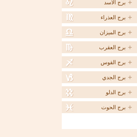
+
e
برج الأسد
+
f
برج العذراء
+
g
برج الميزان
+
h
برج العقرب
+
i
برج القوس
+
j
برج الجدي
+
k
برج الدلو
+
l
برج الحوت