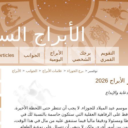
الأبراج الس
التقويم
برجك
الأبراج
الجوانب
Articles
القمري
الشخصي
اليومية
نوفمبر
برج الجوزاء
علامات الأبراج
الجوانب
الأبراج
الأبراج 2026
ابة والإبداع
وسم عيد الميلاد للجوزاء. لا يجب أن تنتظر حتى اللحظة الأخيرة.
فظ على الرفاهية العقلية التي ستكون حاسمة بالنسبة لك في
ا ومسئولا ودقيقا ماليا فيما ستنفق عليه من مال في هذا الوقت،
ن بين أمور أخرى. ولكن لا ينبغي أن تتسلل على نوعية الطعام