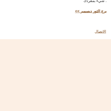
شيء بمفردك .
<< برج الثور ديسمبر
الاتصال