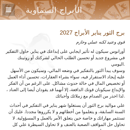
الأبراج السماوية
برج الثور يناير
الأبراج 2027
قوي وعنيد لكنه عملي وحازم
أورانوس سيكون له تأثير ايجابي على إبداعك في يناير. حاول التفكير
في مشروع جديد أو تحسين الطلب الحالي لشركتك أو روتينك
اليومي.
وسوف يبدأ الثور بالتفكير في وضعه المالي، وسيكون من الأسهل
عليه إيجاد الاستقرار فيه، سواء بشراء العقارات، تحسين أداء العمل
أو تخصيص المال في حالة حدوث مشاكل. على الرغم من أن الفكر
والإبداع سيكونان قوتك الدافعة، إلا أنهما قد يقودان أيضا إلى العناد ،
لذا احذر من الصدام مع زملائك وأحبائك.
علي مواليد برج الثور أن يستغلوا شهر يناير في التفكير في أحداث
السنة السابقة، و يتعلموا من أخطائهم و لا يكرروها مجددا. عليك أن
تستثمر مهاراتك و خاصة حين يتعلق الأمر بالعمل و المسؤولية. لا
تحاول حل المواقف الصعبة بالعنف و لا تحاول السيطرة علي كل