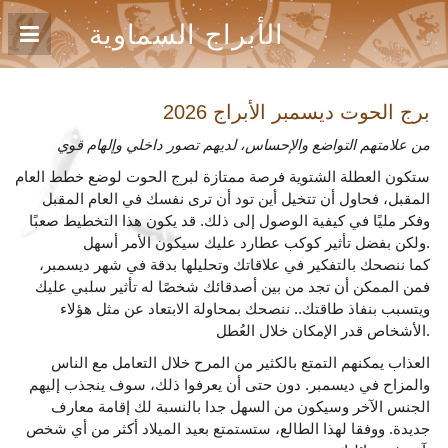
الأبراج السماوية
برج الحوت ديسمبر
الأبراج 2026
من علامتهم التواضع والإحساس، لديهم تصور داخلي وإلهام قوي
ستكون العطلة الشتوية فرصة ممتازة لبرج الحوت لوضع خطط العام
المقبل، فحاول أن تتخيل أين تود أن ترى نفسك في العام المقبل
وفكر مليًا في كيفية الوصول إلى ذلك. قد يكون هذا التخطيط صعبًا
ولكن بفضل تأثير كوكب عطارد عليك سيكون الأمر أسهل.
كما ننصحك بالتفكير في علاقاتك وتحليلها بدقة في شهر ديسمبر،
فمن الممكن أن تجد من بين أصدقائك شخصًا له تأثير سلبي عليك
ويتسبب بنفاذ طاقتك.. ننصحك بمحاولة الابتعاد عن مثل هؤلاء
الأشخاص قدر الإمكان خلال العُطل.
العذاب يمكنهم التمتع بالكثير من المرح خلال التعامل مع الناس
والمزاح في ديسمبر. دون حتى أن يعرفوا ذلك، سوف ينجذب إليهم
الجنس الآخر وسيكون من السهل جدا بالنسبة لك إقامة معارف
جديدة. ووفقا لهذا الطالع، ستستمتع بعيد الميلاد أكثر من أي شخص