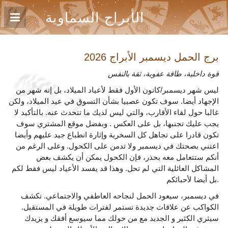
الأبراج السماوية
برج الحمل ديسمبر
الأبراج 2026
قوة داخلية، طاقة عفوية، ثقة بالنفس
ليس شهر ديسمبر/كانون الأول فقط لأعياد الميلاد، بل إنه شهر من
الإجهاد أيضا. سوف تكون عصبيا بشأن التسوق في عيد الميلاد، ولكن
غالبا حول لقاء الأقارب، والتي ليس لديك ما تتحدث عنه. بالتأكيد لا
يجب عليك تجنبها، بل على العكس . وبفضل موقع المشتري سوف
تكون قادرا على تجاهل كل السخرية وإثارة انطباع جيد عليهم وأيضا
اعتني بصحتك في ديسمبر ولا تدمن على الكحول. وعلى الرغم من
أنكم ستتعامل معه بحذر، فإن الكحول يمكن أن يكشف بعض
المشاكل العائلية التي لم تحل. وهذا قد يفسد الأعياد ليس فقط لكم
بل أيضا لأحبائكم.
في ديسمبر، سيعود الحمل لنجاحه العاطفي والاجتماعي. تكشف
الكواكب عن علاقات جديدة تستمر لفترات طويلة في المستقبل.
سيثري الكثير و الجديد مع من حولك مما سيوسع أفقك و يزيدك