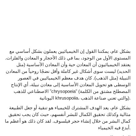
بشكل عام، يمكننا القول إن الخيميائيين يعملون بشكل أساسي مع
المستوى الأول من الوجود، بما في ذلك الأحجار و المعادن والفلزات.
يعتقد الخيميائيون أن المعادن حية وأن المعادن الأساسية (مثل
الحديد) ليست سوى أشكال غير كاملة وأقل نضجًا روحياً من المعادن
النبيلة (مثل الذهب). كان هدف معظم الخيميائيين في العصور
الوسطى هو تحويل المعادن الأساسية إلى معادن نبيلة، أي الإنتاج
الاصطناعي للذهب "chrysopoeia" (المصطلح مشتق من الكلمة
اليونانية khrusopoiia، والتي تعني صناعة الذهب).
بشكل عام، يعد الهدف المشترك للخيمياء هو تنقية أو جعل الطبيعة
مثالية وكذلك تحقيق الكمال للبشر أنفسهم، حيث كان يجب تحقيق
كمال البشر من خلال إنشاء حجر فيلسوف. لقد كان ذلك هو أعظم ما
أبدع فيه الخيمياء.