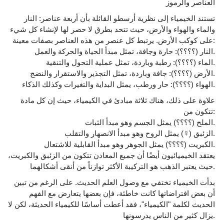
العناصر والرموز
تستند الخيمياء إلى نظرية أرسطو القائلة بأن أربعة عناصر: النار
والماء والهواء والأرض، حيث تتحد بطرق لا حصر لها لإنشاء كل شيء
على كوكب الأرض. يرتبط كل عنصر من هذه العناصر بصفات معينة:
النار (؟؟؟؟): حارة وجافة، تمثل مبدأ الحياة والحركة والعمل.
الماء (؟؟؟؟): رطبة وباردة، تمثل عملية التحول والتنقية.
الأرض (؟؟؟؟): جافة وباردة، تمثل التجذير والاستقرار والنضج.
الهواء (؟؟؟؟): حار ورطب، يمثل البداية والتغيرات وكذلك الذكاء.
علاوة على ذلك، هناك ثلاثة مبادئ في الكيمياء، حيث إن كل مادة
تتكون من:
الملح (؟؟؟؟) يمثل الجسم وهو مبدأ الثبات.
الزئبق (☿) يمثل الروح وهو مبدأ الانصهار والتقلب.
الكبريت (؟؟؟؟) يمثل الجوهر وهو مبدأ القابلية للاشتعال.
يعتقد الخيميائيون أيضًا أن جميع المعادن تتكون من الزئبق والكبريت،
حيث يعتبر الذهب هو التركيبة الأكثر توازناً من أنقى أشكالهما.
بدأت الخيمياء تختفي مع وصول العلم الحديث. على الرغم من تبين
أن بعض افتراضاتها كانت خاطئة، فإن بعضها يتعارض مع الفهم
الحديث لكلمة "الكيمياء"، فقد أعطت أساسًا للكيمياء الحديثة، لكن لا
يزال كثير من الناس يدرسونها.