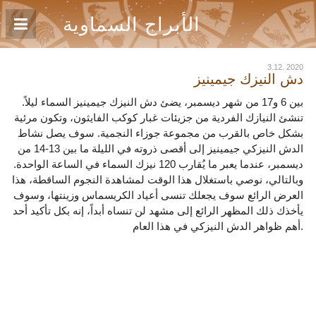
الأبراج السماوية
3.12. 2020
دش النيزك جيمينيز
بين 6 و17 من شهر ديسمبر، يضئ دش النيزك جيمينيز السماء ليلاً.
تنشئ النيازك الفردية من جزيئات غبار كوكب الفايثون، وتكون مرئية
بشكل خاص بالقرب من مجموعة جوزاء النجمية. سوف يصل نشاط
الدش النيزكي جيمينيز إلى أقصى ذروته في الليلة ما بين 13-14 من
ديسمبر، عندما يعبر ما يُقارب 120 نيزك السماء في الساعة الواحدة.
وبالتالي، نوصي باستغلال هذا الوقت لمشاهدة النجوم الساقطة، هذا
العرض الرائع سوف يجعلك تنسى أعياد الكريسماس وزينتها، وسوف
يأخذك ذلك المظهر الرائع إلى مشهد لن تنساه أبداً، إنه بكل تأكيد أحد
أهم ظواهر الدش النيزكي في هذا العام.