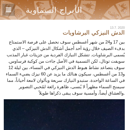
الأبراج السماوية
13.7. 2020
الدش النيزكي البرشاويات
بين 17 و24 من شهر أغسطس سوف نحصل على فرصة الاستمتاع
بدفء الصيف خلال رؤية أحد أجمل أشكال الدش النيزكي – الذي
يُسمى البرشاويات. تتشكل النيازك الفردية من جزيئات غبار المذنب
سويفت توتال، لكن التسمية في الأصل جاءت من كوكبة فرساوس.
سوف يتصاعد نشاط هبوط الدش النيزكي في المساء، بين ليلة 12
و13 من أغسطس، سيكون هنالك ما يزيد عن 60 نيزك يضيء السماء
في الساعة الواحدة. ستبدو النيازك سريعة وبألوان لامعة أحياناً، مما
سيمنح السماء مظهراً لا يُنسى، ظاهرة رائعة لمُحبي التصوير
والعشاق أيضاً، وأمسية سوف يبقى ذكراها طويلاً.