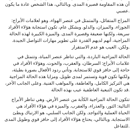
أن هذه المقاومة قصيرة المدى. وبالتالي، هذا الشخص عادة ما يكون
عصبي.
المزاج المتفائل، والمتمثل في عنصر الهواء، وهو لعلامات الأبراج:
الجوزاء، والميزان، والدلو. وبشكل عام، تكون استجابة هؤلاء الأفراد
سريعة، ولكنها ضعيفة وقصيرة المدى. والميزة الكبيرة لهذه الحالة
المزاجية، أنهم لديهم القدرة على تطوير مهارات التواصل الجيدة.
ولكن، العيب هو عدم الاستقرار.
الحالة المزاجية الباردة، والتي تناظر عنصر المياة، وتتمثل في
علامات الأبراج: السرطان، والعقرب، والحوت. وهؤلاء الأفراد في
حاجة إلى حافز قوي للاستجابة. وتأتي ردود الأفعال بصورة بطيئة،
ولكنها تكون قوية وتستمر لمدى طويل. ومزايا هذه الحالة المزاجية
هي التركيز الكامل، والعاطفة، والمواهب الفنية. وعلى الجانب الأخر،
قد تكون التبعية العاطفية عيب بهذه الحالة.
تتكون الحالة المزاجية الكآبة من عنصر الأرض. وهي تناظر الأبراج
التالية: الثور، والعذراء، والعقرب. والميزة في هؤلاء الأفراد هي
الحياة العملية والتواجد. ولكن الجانب السلبي، هو الارتباك وبطئ
الاستجابة. وبالتالي، يحتاج هؤلاء الأفراد إلى حافز قوي وطويل المدى
للتفاعل.