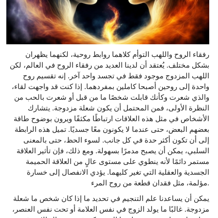
رفقاء الروح واللهب التوأم كلاهما روابط روحية، لكنهما يظهران
بشكل مختلف. يُعتقد أن لدينا العديد من رفقاء الروح في العالم، لكن
اللهب المزدوج موجود فقط في تجسد واحد آخر. إنه تقسيم روح
واحدة إلى روحين أصبحا كاملين بمفردهما. إذا كنت قد واجهت لقاء،
والذي شعرت وكأنك قابلت شخصًا ما من قبل أو شعرت بالحب من
النظرة الأولى، فمن المحتمل أن يكون شعلة مزدوجة. يتشارك
الأشخاص في مثل هذه العلاقات ارتباطًا مكثفًا ويرون بوضوح طاقة
بعضهم البعض، حتى عندما لا يكونون معًا جسديًا. تميل هذه الرابطة
إلى أن تكون أكثر حدة في كل جانب. لسوء الحظ، حتى بالمعنى
السلبي، يمكن أن يصبح مدمرًا بسهولة. ومع ذلك، فإن تأثير العلاقة
مستمر دائمًا لأنه ينطوي على مستوى عالٍ من العلاقة الحميمة
الجسدية والعقلية التي تغير كليهما. يؤدي الانفصال إلى خسارة
مؤلمة، مثل فقدان قطعة من روح المرء.
يمكن أن يساعدنا علم التنجيم في تحديد ما إذا كان شخص ما شعلة
مزدوجة. غالبًا ما يولد الزوج في نفس العلامة أو تحت نفس العنصر،