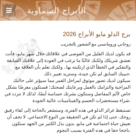
الأبراج السماوية
برج الدلو مايو
الأبراج 2026
روحاني ورومانسي مع الشعور بالتجريب
قد يكون لديك القليل من الفوضى في علاقاتك خلال شهر مايو، فأنت
تعشق شريكك ولكنك غالبًا ما ترغب في العودة إلى علاقتك السابقة
والتفكير في الخطأ الذي ارتكبته بها.. ولكنك تعلم بأن العلاقة مع
حبيبك السابق لم تكن جيدة، وستريد تغيير ذلك.
سيكون لديك تصور موثوق لمراحل القمر مما سيؤثر على حالتك
المزاجية والتزامك بالعمل وبرعايتك لصحتك؛ فستكون معرضًا بشكل
خاص لألم المفاصل وستكون بشرتك حساسة أيضًا، لذلك لا تتردد في
شراء مستحضرات الجسم والفيتامينات عالية الجودة.
تستيقظ غرائز الدلو في هذه الفترة، وستشعر بالحاجة إلى لقاء رفيق
روحك. حتى إذا لم تكن في الحقيقة من النوع الاجتماعي. لا تخف أن
تعيش حياة اجتماعية في مايو. بدون بذل الكثير من الجهد ستكون
ناجحا حقا في هذه الفترة بسبب النجوم.