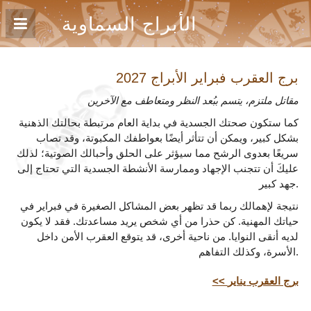
الأبراج السماوية
برج العقرب فبراير
الأبراج 2027
مقاتل ملتزم، يتسم ببُعد النظر ومتعاطف مع الآخرين
كما ستكون صحتك الجسدية في بداية العام مرتبطة بحالتك الذهنية
بشكل كبير، ويمكن أن تتأثر أيضًا بعواطفك المكبوتة، وقد تصاب
سريعًا بعدوى الرشح مما سيؤثر على الحلق وأحبالك الصوتية؛ لذلك
عليكَ أن تتجنب الإجهاد وممارسة الأنشطة الجسدية التي تحتاج إلى
جهد كبير.
نتيجة لإهمالك ربما قد تظهر بعض المشاكل الصغيرة في فبراير في
حياتك المهنية. كن حذرا من أي شخص يريد مساعدتك. فقد لا يكون
لديه أنقى النوايا. من ناحية أخرى، قد يتوقع العقرب الأمن داخل
الأسرة، وكذلك التفاهم.
<< برج العقرب يناير